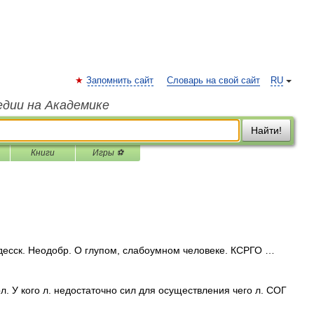
Запомнить сайт
Словарь на свой сайт
RU
едии на Академике
Найти!
Книги
Игры ⚽
десск. Неодобр. О глупом, слабоумном человеке. КСРГО …
рл. У кого л. недостаточно сил для осуществления чего л. СОГ