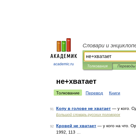
Словари и энциклоп
academic.ru
Толкования
Переводы
не+хватает
Толкование
Перевод
Книги
Копу в голове не хватает
— у кого. О
91
Большой словарь русских поговорок
Кровей не хватает
— у кого на что. О
92
1992, 113 …