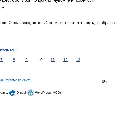
 кого. Сиб. Ирон. О крайне глупом или психически
 …
рон. О человеке, который не может чего л. понять, сообразить.
дующая
→
7
8
9
10
11
12
13
ка
,
Реклама на сайте
18+
omla,
Drupal,
WordPress, MODx.