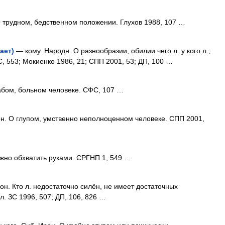
О трудном, бедственном положении. Глухов 1988, 107 …
ает)
— кому. Народн. О разнообразии, обилии чего л. у кого л.;
С, 553; Мокиенко 1986, 21; СПП 2001, 53; ДП, 100 …
абом, больном человеке. СФС, 107 …
рон. О глупом, умственно неполноценном человеке. СПП 2001,
но обхватить руками. СРГНП 1, 549 …
рон. Кто л. недостаточно силён, не имеет достаточных
. ЗС 1996, 507; ДП, 106, 826 …