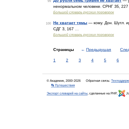
До рубля семь гривен не хватает
— у
99
ненормальном человеке. СРНГ 35, 227
Большой словарь русских поговорок
Не хватает тямы
— кому. Дон. Шутл. и
100
СДГ 3, 167 …
Большой словарь русских поговорок
Страницы
←
Предыдущая
Сле
1
2
3
4
5
6
© Академик, 2000-2026
Обратная связь:
Техподдерж
👣 Путешествия
Экспорт словарей на сайты
, сделанные на PHP,
Jo